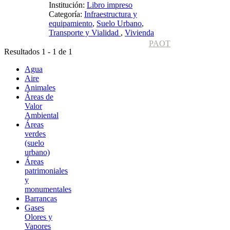
Institución:
Libro impreso
Categoría:
Infraestructura y
equipamiento
,
Suelo Urbano
,
Transporte y Vialidad
,
Vivienda
PAOT
Resultados 1 - 1 de 1
Agua
Aire
Animales
Áreas de
Valor
Ambiental
Áreas
verdes
(suelo
urbano)
Áreas
patrimoniales
y
monumentales
Barrancas
Gases
Olores y
Vapores