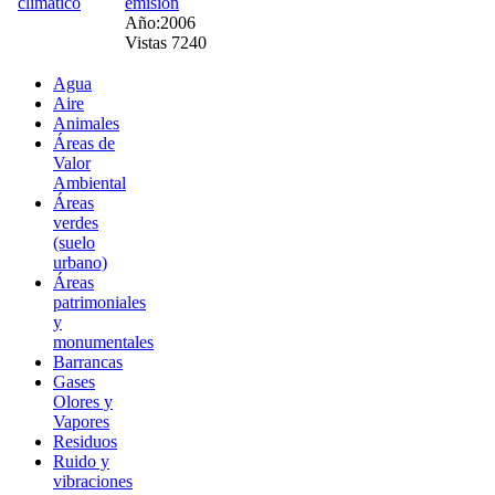
emisión
Año:2006
Vistas 7240
Agua
Aire
Animales
Áreas de
Valor
Ambiental
Áreas
verdes
(suelo
urbano)
Áreas
patrimoniales
y
monumentales
Barrancas
Gases
Olores y
Vapores
Residuos
Ruido y
vibraciones