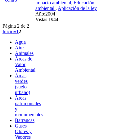
impacto ambiental
,
Educación
ambiental
,
Aplicación de la ley
Año:2004
Vistas 1944
Página 2 de 2
Inicio
«
1
2
Agua
Aire
Animales
Áreas de
Valor
Ambiental
Áreas
verdes
(suelo
urbano)
Áreas
patrimoniales
y
monumentales
Barrancas
Gases
Olores y
Vapores