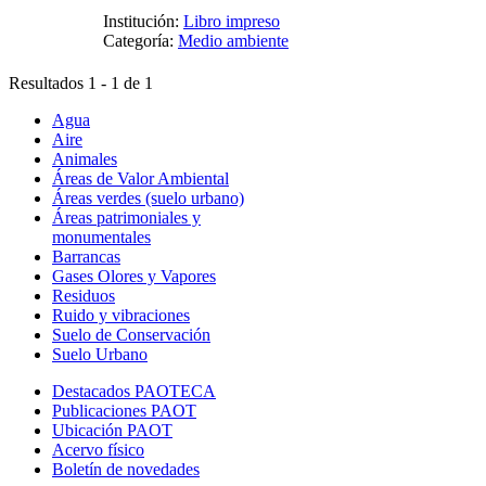
Institución:
Libro impreso
Categoría:
Medio ambiente
Resultados 1 - 1 de 1
Agua
Aire
Animales
Áreas de Valor Ambiental
Áreas verdes (suelo urbano)
Áreas patrimoniales y
monumentales
Barrancas
Gases Olores y Vapores
Residuos
Ruido y vibraciones
Suelo de Conservación
Suelo Urbano
Destacados PAOTECA
Publicaciones PAOT
Ubicación PAOT
Acervo físico
Boletín de novedades