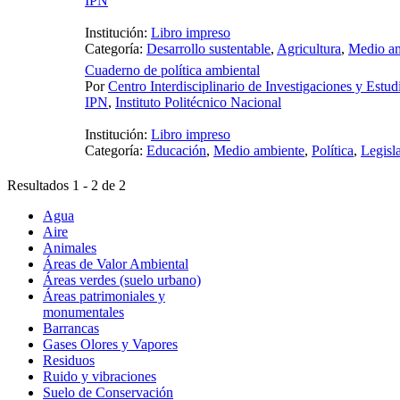
IPN
Institución:
Libro impreso
Categoría:
Desarrollo sustentable
,
Agricultura
,
Medio a
Cuaderno de política ambiental
Por
Centro Interdisciplinario de Investigaciones y Estu
IPN
,
Instituto Politécnico Nacional
Institución:
Libro impreso
Categoría:
Educación
,
Medio ambiente
,
Política
,
Legisl
Resultados 1 - 2 de 2
Agua
Aire
Animales
Áreas de Valor Ambiental
Áreas verdes (suelo urbano)
Áreas patrimoniales y
monumentales
Barrancas
Gases Olores y Vapores
Residuos
Ruido y vibraciones
Suelo de Conservación