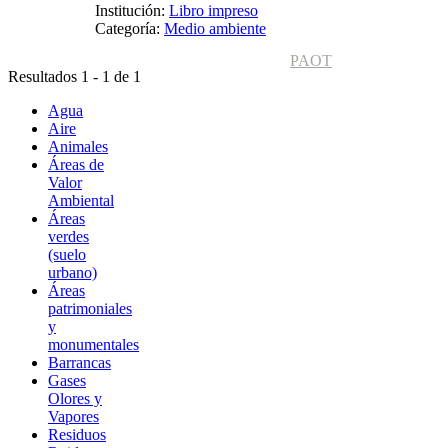
Institución:
Libro impreso
Categoría:
Medio ambiente
PAOT
Resultados 1 - 1 de 1
Agua
Aire
Animales
Áreas de
Valor
Ambiental
Áreas
verdes
(suelo
urbano)
Áreas
patrimoniales
y
monumentales
Barrancas
Gases
Olores y
Vapores
Residuos