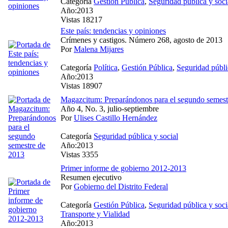
Categoría
Gestión Pública
,
Seguridad pública y soci
Año:2013
Vistas 18217
Este país: tendencias y opiniones
Crímenes y castigos. Número 268, agosto de 2013
Por
Malena Mijares
Categoría
Política
,
Gestión Pública
,
Seguridad públi
Año:2013
Vistas 18907
Magazcitum: Preparándonos para el segundo semest
Año 4, No. 3, julio-septiembre
Por
Ulises Castillo Hernández
Categoría
Seguridad pública y social
Año:2013
Vistas 3355
Primer informe de gobierno 2012-2013
Resumen ejecutivo
Por
Gobierno del Distrito Federal
Categoría
Gestión Pública
,
Seguridad pública y soci
Transporte y Vialidad
Año:2013