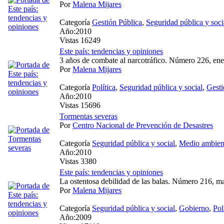
Por
Malena Mijares
Categoría
Gestión Pública
,
Seguridad pública y soci
Año:2010
Vistas 16249
Este país: tendencias y opiniones
3 años de combate al narcotráfico. Número 226, en
Por
Malena Mijares
Categoría
Política
,
Seguridad pública y social
,
Gesti
Año:2010
Vistas 15696
Tormentas severas
Por
Centro Nacional de Prevención de Desastres
Categoría
Seguridad pública y social
,
Medio ambien
Año:2010
Vistas 3380
Este país: tendencias y opiniones
La ostentosa debilidad de las balas. Número 216, m
Por
Malena Mijares
Categoría
Seguridad pública y social
,
Gobierno
,
Pol
Año:2009