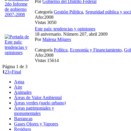
Por
Gobierno del Distrito Federal
Categoría
Gestión Pública
,
Seguridad pública y soci
Año:2008
Vistas 3050
Este país: tendencias y opiniones
18 aniversario. Número 207, abril 2009
Por
Malena Mijares
Categoría
Política
,
Economía y Financiamiento
,
Gob
Año:2008
Vistas 15614
Página 1 de 3
1
2
3
»
Final
Agua
Aire
Animales
Áreas de Valor Ambiental
Áreas verdes (suelo urbano)
Áreas patrimoniales y
monumentales
Barrancas
Gases Olores y Vapores
Residuos