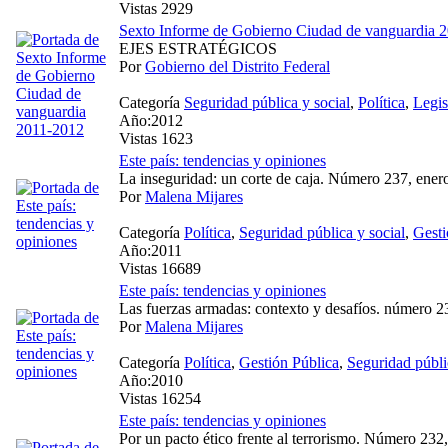
Vistas 2929
Sexto Informe de Gobierno Ciudad de vanguardia 
EJES ESTRATÉGICOS
Por
Gobierno del Distrito Federal
Categoría
Seguridad pública y social
,
Política
,
Legis
Año:2012
Vistas 1623
Este país: tendencias y opiniones
La inseguridad: un corte de caja. Número 237, ener
Por
Malena Mijares
Categoría
Política
,
Seguridad pública y social
,
Gesti
Año:2011
Vistas 16689
Este país: tendencias y opiniones
Las fuerzas armadas: contexto y desafíos. número 2
Por
Malena Mijares
Categoría
Política
,
Gestión Pública
,
Seguridad públi
Año:2010
Vistas 16254
Este país: tendencias y opiniones
Por un pacto ético frente al terrorismo. Número 232