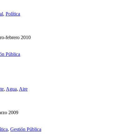
al
,
Política
ero-febrero 2010
ón Pública
te
,
Agua
,
Aire
arzo 2009
ítica
,
Gestión Pública