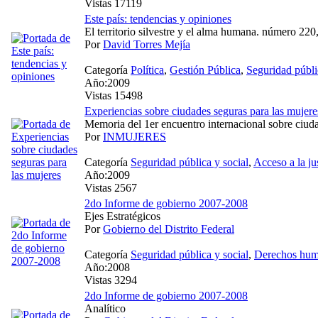
Vistas 17119
Este país: tendencias y opiniones
El territorio silvestre y el alma humana. número 220
Por
David Torres Mejía
Categoría
Política
,
Gestión Pública
,
Seguridad públi
Año:2009
Vistas 15498
Experiencias sobre ciudades seguras para las mujere
Memoria del 1er encuentro internacional sobre ciuda
Por
INMUJERES
Categoría
Seguridad pública y social
,
Acceso a la jus
Año:2009
Vistas 2567
2do Informe de gobierno 2007-2008
Ejes Estratégicos
Por
Gobierno del Distrito Federal
Categoría
Seguridad pública y social
,
Derechos hu
Año:2008
Vistas 3294
2do Informe de gobierno 2007-2008
Analítico