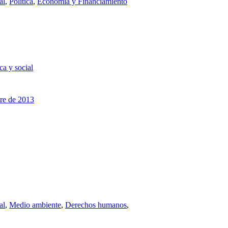
al
,
Política
,
Economía y Financiamiento
ca y social
re de 2013
al
,
Medio ambiente
,
Derechos humanos
,