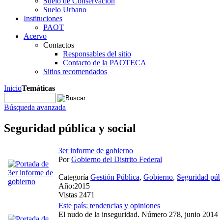
Suelo de Conservación
Suelo Urbano
Instituciones
PAOT
Acervo
Contactos
Responsables del sitio
Contacto de la PAOTECA
Sitios recomendados
Inicio
Temáticas
Búsqueda avanzada
Seguridad pública y social
3er informe de gobierno
Por
Gobierno del Distrito Federal
Categoría
Gestión Pública
,
Gobierno
,
Seguridad púb
Año:2015
Vistas 2471
Este país: tendencias y opiniones
El nudo de la inseguridad. Número 278, junio 2014