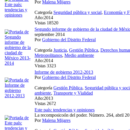
Por
Malena Mijares
Categoría
Seguridad pública y social
,
Economía y F
Año:2014
Vistas 18520
Segundo informe de gobierno de la ciudad de Méx
septiembre 2014
Por
Gobierno del Distrito Federal
Categoría
Justicia
,
Gestión Pública
,
Derechos huma
Metropolitanos
,
Medio ambiente
Año:2014
Vistas 3323
Informe de gobierno 2012-2013
Por
Gobierno del Distrito Federal
Categoría
Gestión Pública
,
Seguridad pública y soci
ambiente
,
Transporte y Vialidad
Año:2013
Vistas 2672
Este país: tendencias y opiniones
La recomposicoón del poder. Número. 264, abril 2
Por
Malena Mijares