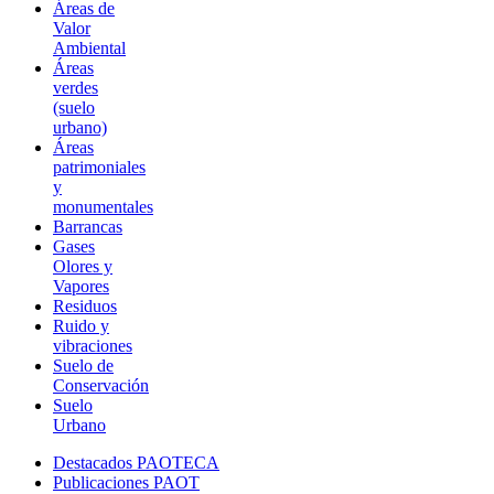
Áreas de
Valor
Ambiental
Áreas
verdes
(suelo
urbano)
Áreas
patrimoniales
y
monumentales
Barrancas
Gases
Olores y
Vapores
Residuos
Ruido y
vibraciones
Suelo de
Conservación
Suelo
Urbano
Destacados PAOTECA
Publicaciones PAOT