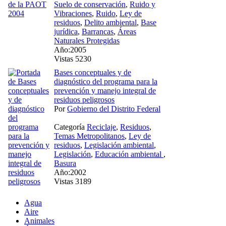
Suelo de conservación
,
Ruido y
Vibraciones
,
Ruido
,
Ley de
residuos
,
Delito ambiental
,
Base
jurídica
,
Barrancas
,
Áreas
Naturales Protegidas
Año:2005
Vistas 5230
Bases conceptuales y de
diagnóstico del programa para la
prevención y manejo integral de
residuos peligrosos
Por
Gobierno del Distrito Federal
Categoría
Reciclaje
,
Residuos
,
Temas Metropolitanos
,
Ley de
residuos
,
Legislación ambiental
,
Legislación
,
Educación ambiental
,
Basura
Año:2002
Vistas 3189
Agua
Aire
Animales