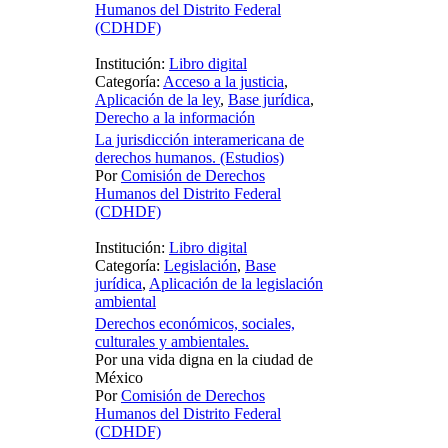
Humanos del Distrito Federal
(CDHDF)
Institución:
Libro digital
Categoría:
Acceso a la justicia
,
Aplicación de la ley
,
Base jurídica
,
Derecho a la información
La jurisdicción interamericana de
derechos humanos. (Estudios)
Por
Comisión de Derechos
Humanos del Distrito Federal
(CDHDF)
Institución:
Libro digital
Categoría:
Legislación
,
Base
jurídica
,
Aplicación de la legislación
ambiental
Derechos económicos, sociales,
culturales y ambientales.
Por una vida digna en la ciudad de
México
Por
Comisión de Derechos
Humanos del Distrito Federal
(CDHDF)