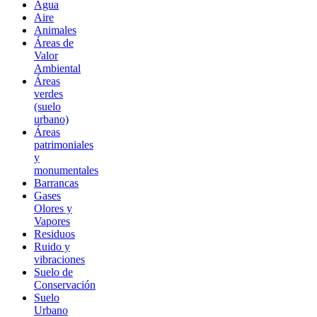
Agua
Aire
Animales
Áreas de
Valor
Ambiental
Áreas
verdes
(suelo
urbano)
Áreas
patrimoniales
y
monumentales
Barrancas
Gases
Olores y
Vapores
Residuos
Ruido y
vibraciones
Suelo de
Conservación
Suelo
Urbano