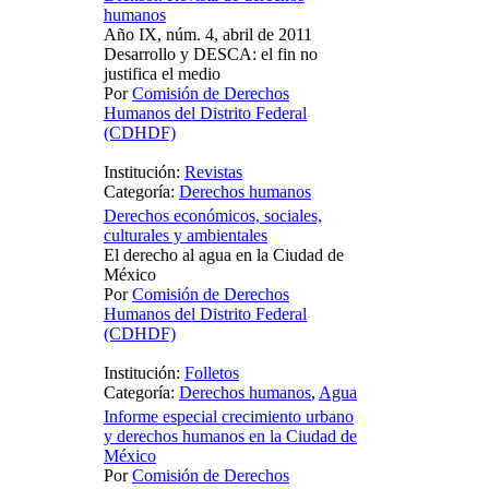
humanos
Año IX, núm. 4, abril de 2011
Desarrollo y DESCA: el fin no
justifica el medio
Por
Comisión de Derechos
Humanos del Distrito Federal
(CDHDF)
Institución:
Revistas
Categoría:
Derechos humanos
Derechos económicos, sociales,
culturales y ambientales
El derecho al agua en la Ciudad de
México
Por
Comisión de Derechos
Humanos del Distrito Federal
(CDHDF)
Institución:
Folletos
Categoría:
Derechos humanos
,
Agua
Informe especial crecimiento urbano
y derechos humanos en la Ciudad de
México
Por
Comisión de Derechos