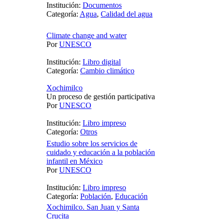
Institución:
Documentos
Categoría:
Agua
,
Calidad del agua
Climate change and water
Por
UNESCO
Institución:
Libro digital
Categoría:
Cambio climático
Xochimilco
Un proceso de gestión participativa
Por
UNESCO
Institución:
Libro impreso
Categoría:
Otros
Estudio sobre los servicios de
cuidado y educación a la población
infantil en México
Por
UNESCO
Institución:
Libro impreso
Categoría:
Población
,
Educación
Xochimilco. San Juan y Santa
Crucita