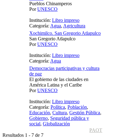
Pueblos Chinamperos
Por
UNESCO
Institución:
Libro impreso
Categoría:
Agua
,
Agricultura
Xochimilco. San Gregorio Atlapulco
San Gregorio Atlapulco
Por
UNESCO
Institución:
Libro impreso
Categoría:
Agua
Democracias participativas y cultura
de paz
El gobierno de las ciudades en
América Latina y el Caribe
Por
UNESCO
Institución:
Libro impreso
Categoría:
Política
,
Población
,
Educación
,
Cultura
,
Gestión Pública
,
Gobierno
,
Seguridad pública y
social
,
Globalización
PAOT
Resultados 1 - 7 de 7