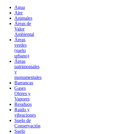
Agua
Aire
Animales
Áreas de
Valor
Ambiental
Áreas
verdes
(suelo
urbano)
Áreas
patrimoniales
y
monumentales
Barrancas
Gases
Olores y
Vapores
Residuos
Ruido y
vibraciones
Suelo de
Conservación
Suelo