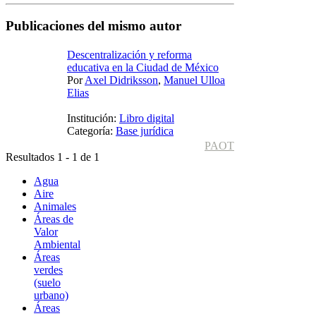
Publicaciones del mismo autor
Descentralización y reforma
educativa en la Ciudad de México
Por
Axel Didriksson
,
Manuel Ulloa
Elias
Institución:
Libro digital
Categoría:
Base jurídica
PAOT
Resultados 1 - 1 de 1
Agua
Aire
Animales
Áreas de
Valor
Ambiental
Áreas
verdes
(suelo
urbano)
Áreas