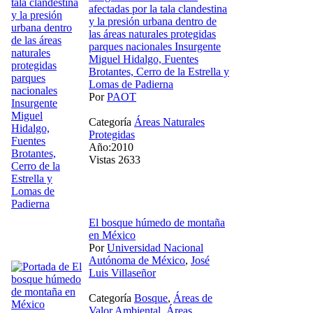
afectadas por la tala clandestina
y la presión urbana dentro de
las áreas naturales protegidas
parques nacionales Insurgente
Miguel Hidalgo, Fuentes
Brotantes, Cerro de la Estrella y
Lomas de Padierna
Por
PAOT
Categoría
Áreas Naturales
Protegidas
Año:2010
Vistas 2633
El bosque húmedo de montaña
en México
Por
Universidad Nacional
Autónoma de México
,
José
Luis Villaseñor
Categoría
Bosque
,
Áreas de
Valor Ambiental
,
Áreas