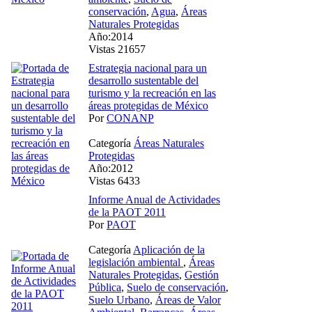
conservación
,
Agua
,
Áreas
Naturales Protegidas
Año:2014
Vistas 21657
Estrategia nacional para un
desarrollo sustentable del
turismo y la recreación en las
áreas protegidas de México
Por
CONANP
Categoría
Áreas Naturales
Protegidas
Año:2012
Vistas 6433
Informe Anual de Actividades
de la PAOT 2011
Por
PAOT
Categoría
Aplicación de la
legislación ambiental
,
Áreas
Naturales Protegidas
,
Gestión
Pública
,
Suelo de conservación
,
Suelo Urbano
,
Áreas de Valor