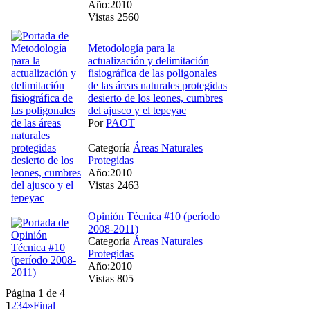
Año:2010
Vistas 2560
Metodología para la
actualización y delimitación
fisiográfica de las poligonales
de las áreas naturales protegidas
desierto de los leones, cumbres
del ajusco y el tepeyac
Por
PAOT
Categoría
Áreas Naturales
Protegidas
Año:2010
Vistas 2463
Opinión Técnica #10 (período
2008-2011)
Categoría
Áreas Naturales
Protegidas
Año:2010
Vistas 805
Página 1 de 4
1
2
3
4
»
Final