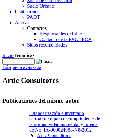
Suelo de Conservación
Suelo Urbano
Instituciones
PAOT
Acervo
Contactos
Responsables del sitio
Contacto de la PAOTECA
Sitios recomendados
Inicio
Temáticas
Búsqueda avanzada
Artic Consultores
Publicaciones del mismo autor
Estandarización e inventario
cartográfico para el cumplimiento de
la normatividad ambiental y urbana
de No. IA-909024988-N8-2012
Por
Artic Consultores