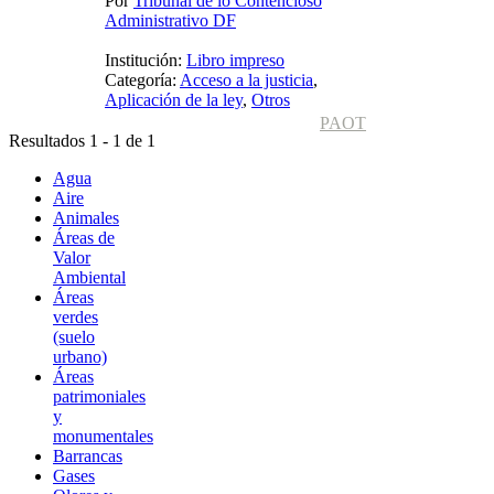
Por
Tribunal de lo Contencioso
Administrativo DF
Institución:
Libro impreso
Categoría:
Acceso a la justicia
,
Aplicación de la ley
,
Otros
PAOT
Resultados 1 - 1 de 1
Agua
Aire
Animales
Áreas de
Valor
Ambiental
Áreas
verdes
(suelo
urbano)
Áreas
patrimoniales
y
monumentales
Barrancas
Gases