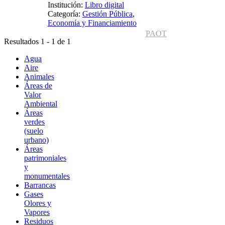
Institución:
Libro digital
Categoría:
Gestión Pública
,
Economía y Financiamiento
PAOT
Resultados 1 - 1 de 1
Agua
Aire
Animales
Áreas de
Valor
Ambiental
Áreas
verdes
(suelo
urbano)
Áreas
patrimoniales
y
monumentales
Barrancas
Gases
Olores y
Vapores
Residuos