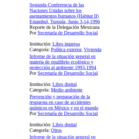
Segunda Conferencia de las
Naciones Unidas sobre los
asentamientos humanos (Habitat II)
Estambul, Turquía, Junio 3-14,1996
Reporte de la Delegación Mexicana
Por
Secretaría de Desarrollo Social
Institución:
Libro impreso
Categoría:
Política exterior
,
Vivienda
Informe de la situación general en
materia de equilibrio ecológico y
protección al ambiente 1993-1994
Por
Secretaría de Desarrollo Social
Institución:
Libro digital
Categoría:
Medio ambiente
Prevención y preparación de la
respuesta en caso de accidentes
químicos en México y en el mundo
Por
Secretaría de Desarrollo Social
Institución:
Libro digital
Categoría:
Otros
Informe de la situación general en