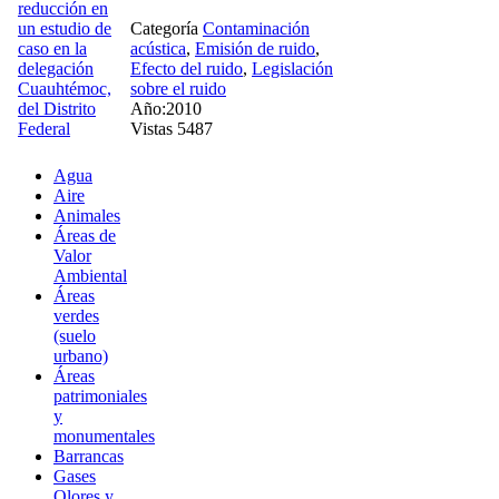
Categoría
Contaminación
acústica
,
Emisión de ruido
,
Efecto del ruido
,
Legislación
sobre el ruido
Año:2010
Vistas 5487
Agua
Aire
Animales
Áreas de
Valor
Ambiental
Áreas
verdes
(suelo
urbano)
Áreas
patrimoniales
y
monumentales
Barrancas
Gases
Olores y