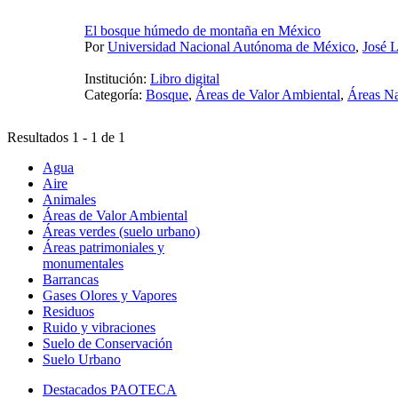
El bosque húmedo de montaña en México
Por
Universidad Nacional Autónoma de México
,
José L
Institución:
Libro digital
Categoría:
Bosque
,
Áreas de Valor Ambiental
,
Áreas Na
Resultados 1 - 1 de 1
Agua
Aire
Animales
Áreas de Valor Ambiental
Áreas verdes (suelo urbano)
Áreas patrimoniales y
monumentales
Barrancas
Gases Olores y Vapores
Residuos
Ruido y vibraciones
Suelo de Conservación
Suelo Urbano
Destacados PAOTECA