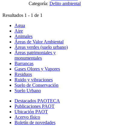
Categoría:
Delito ambiental
Resultados 1 - 1 de 1
Agua
Aire
Animales
Áreas de Valor Ambiental
Áreas verdes (suelo urbano)
Áreas patrimoniales y
monumentales
Barrancas
Gases Olores y Vapores
Residuos
Ruido y vibraciones
Suelo de Conservación
Suelo Urbano
Destacados PAOTECA
Publicaciones PAOT
Ubicación PAOT
Acervo físico
Boletín de novedades