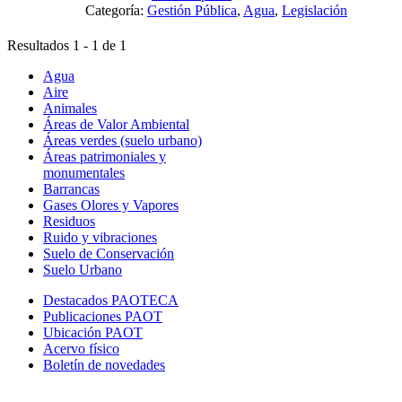
Categoría:
Gestión Pública
,
Agua
,
Legislación
Resultados 1 - 1 de 1
Agua
Aire
Animales
Áreas de Valor Ambiental
Áreas verdes (suelo urbano)
Áreas patrimoniales y
monumentales
Barrancas
Gases Olores y Vapores
Residuos
Ruido y vibraciones
Suelo de Conservación
Suelo Urbano
Destacados PAOTECA
Publicaciones PAOT
Ubicación PAOT
Acervo físico
Boletín de novedades