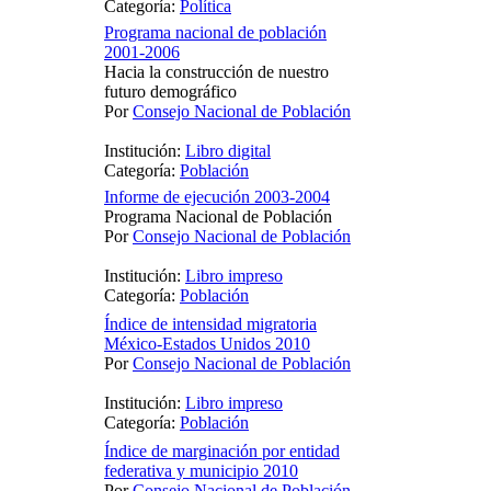
Categoría:
Política
Programa nacional de población
2001-2006
Hacia la construcción de nuestro
futuro demográfico
Por
Consejo Nacional de Población
Institución:
Libro digital
Categoría:
Población
Informe de ejecución 2003-2004
Programa Nacional de Población
Por
Consejo Nacional de Población
Institución:
Libro impreso
Categoría:
Población
Índice de intensidad migratoria
México-Estados Unidos 2010
Por
Consejo Nacional de Población
Institución:
Libro impreso
Categoría:
Población
Índice de marginación por entidad
federativa y municipio 2010
Por
Consejo Nacional de Población