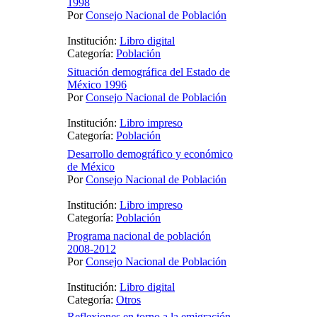
1998
Por
Consejo Nacional de Población
Institución:
Libro digital
Categoría:
Población
Situación demográfica del Estado de
México 1996
Por
Consejo Nacional de Población
Institución:
Libro impreso
Categoría:
Población
Desarrollo demográfico y económico
de México
Por
Consejo Nacional de Población
Institución:
Libro impreso
Categoría:
Población
Programa nacional de población
2008-2012
Por
Consejo Nacional de Población
Institución:
Libro digital
Categoría:
Otros
Reflexiones en torno a la emigración