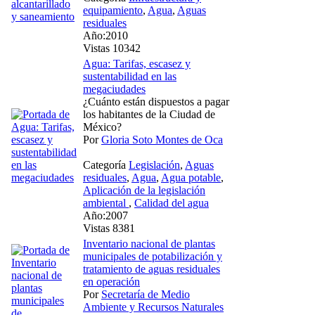
equipamiento
,
Agua
,
Aguas
residuales
Año:2010
Vistas 10342
Agua: Tarifas, escasez y
sustentabilidad en las
megaciudades
¿Cuánto están dispuestos a pagar
los habitantes de la Ciudad de
México?
Por
Gloria Soto Montes de Oca
Categoría
Legislación
,
Aguas
residuales
,
Agua
,
Agua potable
,
Aplicación de la legislación
ambiental
,
Calidad del agua
Año:2007
Vistas 8381
Inventario nacional de plantas
municipales de potabilización y
tratamiento de aguas residuales
en operación
Por
Secretaría de Medio
Ambiente y Recursos Naturales