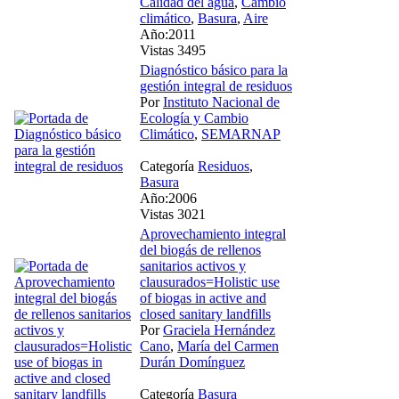
Calidad del agua
,
Cambio
climático
,
Basura
,
Aire
Año:2011
Vistas 3495
Diagnóstico básico para la
gestión integral de residuos
Por
Instituto Nacional de
Ecología y Cambio
Climático
,
SEMARNAP
Categoría
Residuos
,
Basura
Año:2006
Vistas 3021
Aprovechamiento integral
del biogás de rellenos
sanitarios activos y
clausurados=Holistic use
of biogas in active and
closed sanitary landfills
Por
Graciela Hernández
Cano
,
María del Carmen
Durán Domínguez
Categoría
Basura