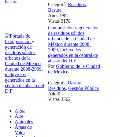
Categoría
Residuos
,
Basura
Año:1985
Vistas 3178
Composición y generación
de residuos sólidos
urbanos de la Ciudad de
México durante 2008-
2009, incluye los
generados en la central de
abasto del D.F
Por
Gobierno de la Ciudad
de México
Categoría
Basura
,
Residuos
,
Gestión Pública
Año:0
Vistas 3562
Agua
Aire
Animales
Áreas de
Valor