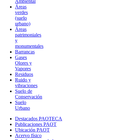
Ambiental
Áreas
verdes
(suelo
urbano)
Áreas
patrimoniales
y
monumentales
Barrancas
Gases
Olores y
Vapores
Residuos
Ruido y
vibraciones
Suelo de
Conservación
Suelo
Urbano
Destacados PAOTECA
Publicaciones PAOT
Ubicación PAOT
Acervo físico