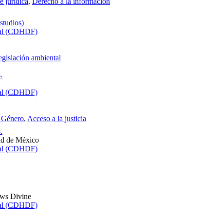
e jurídica
,
Derecho a la información
studios)
ral (CDHDF)
egislación ambiental
.
ral (CDHDF)
 Género
,
Acceso a la justicia
.
dad de México
ral (CDHDF)
ews Divine
ral (CDHDF)