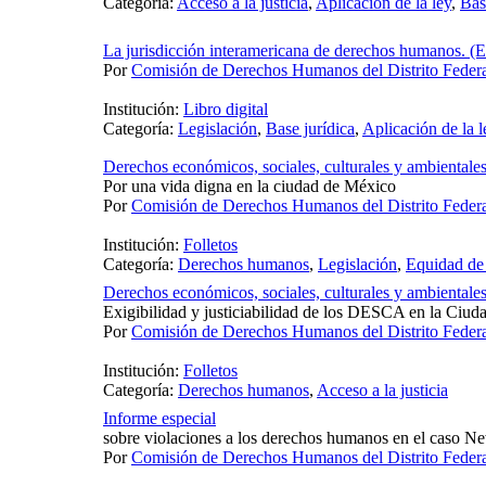
Categoría:
Acceso a la justicia
,
Aplicación de la ley
,
Bas
La jurisdicción interamericana de derechos humanos. (E
Por
Comisión de Derechos Humanos del Distrito Fede
Institución:
Libro digital
Categoría:
Legislación
,
Base jurídica
,
Aplicación de la l
Derechos económicos, sociales, culturales y ambientales
Por una vida digna en la ciudad de México
Por
Comisión de Derechos Humanos del Distrito Fede
Institución:
Folletos
Categoría:
Derechos humanos
,
Legislación
,
Equidad de
Derechos económicos, sociales, culturales y ambientales
Exigibilidad y justiciabilidad de los DESCA en la Ciu
Por
Comisión de Derechos Humanos del Distrito Fede
Institución:
Folletos
Categoría:
Derechos humanos
,
Acceso a la justicia
Informe especial
sobre violaciones a los derechos humanos en el caso N
Por
Comisión de Derechos Humanos del Distrito Fede