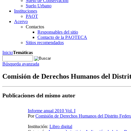
Suelo de Conservación
Suelo Urbano
Instituciones
PAOT
Acervo
Contactos
Responsables del sitio
Contacto de la PAOTECA
Sitios recomendados
Inicio
Temáticas
Búsqueda avanzada
Comisión de Derechos Humanos del Distr
Publicaciones del mismo autor
Informe anual 2010 Vol. I
Por
Comisión de Derechos Humanos del Distrito Fede
Institución:
Libro digital