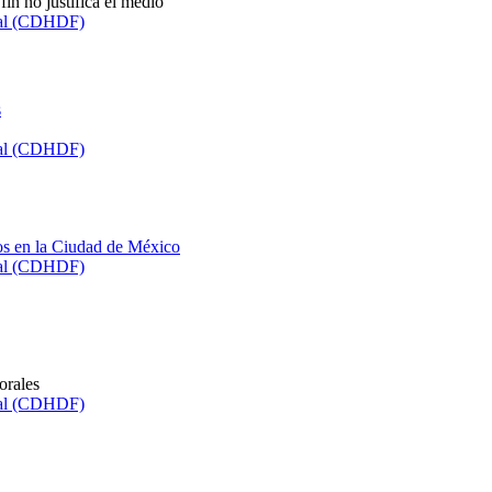
in no justifica el medio
ral (CDHDF)
s
ral (CDHDF)
os en la Ciudad de México
ral (CDHDF)
orales
ral (CDHDF)