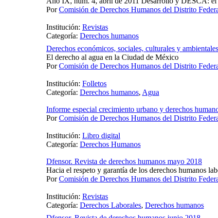
Año IX, núm. 4, abril de 2011 Desarrollo y DESCA: el f
Por
Comisión de Derechos Humanos del Distrito Fede
Institución:
Revistas
Categoría:
Derechos humanos
Derechos económicos, sociales, culturales y ambientale
El derecho al agua en la Ciudad de México
Por
Comisión de Derechos Humanos del Distrito Fede
Institución:
Folletos
Categoría:
Derechos humanos
,
Agua
Informe especial crecimiento urbano y derechos human
Por
Comisión de Derechos Humanos del Distrito Fede
Institución:
Libro digital
Categoría:
Derechos Humanos
Dfensor. Revista de derechos humanos mayo 2018
Hacia el respeto y garantía de los derechos humanos lab
Por
Comisión de Derechos Humanos del Distrito Fede
Institución:
Revistas
Categoría:
Derechos Laborales
,
Derechos humanos
Dfensor. Revista de derechos humanos junio 2018