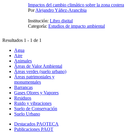
Impactos del cambio climático sobre la zona costera
Por
Alejandro Yáñez-Arancibia
Institución:
Libro digital
Categoría:
Estudios de impacto ambiental
Resultados 1 - 1 de 1
Agua
Aire
Animales
Áreas de Valor Ambiental
Áreas verdes (suelo urbano)
Áreas patrimoniales y
monumentales
Barrancas
Gases Olores y Vapores
Residuos
Ruido y vibraciones
Suelo de Conservación
Suelo Urbano
Destacados PAOTECA
Publicaciones PAOT