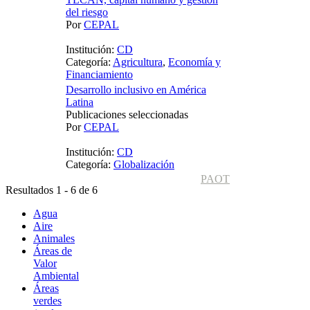
del riesgo
Por
CEPAL
Institución:
CD
Categoría:
Agricultura
,
Economía y
Financiamiento
Desarrollo inclusivo en América
Latina
Publicaciones seleccionadas
Por
CEPAL
Institución:
CD
Categoría:
Globalización
PAOT
Resultados 1 - 6 de 6
Agua
Aire
Animales
Áreas de
Valor
Ambiental
Áreas
verdes