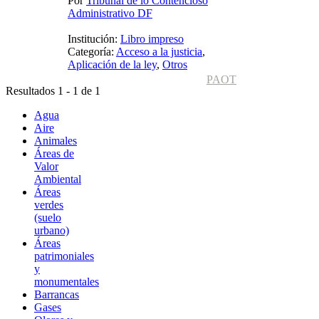
Por
Tribunal de lo Contencioso
Administrativo DF
Institución:
Libro impreso
Categoría:
Acceso a la justicia
,
Aplicación de la ley
,
Otros
PAOT
Resultados 1 - 1 de 1
Agua
Aire
Animales
Áreas de
Valor
Ambiental
Áreas
verdes
(suelo
urbano)
Áreas
patrimoniales
y
monumentales
Barrancas
Gases