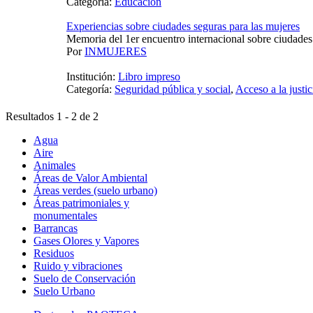
Categoría:
Educación
Experiencias sobre ciudades seguras para las mujeres
Memoria del 1er encuentro internacional sobre ciudades
Por
INMUJERES
Institución:
Libro impreso
Categoría:
Seguridad pública y social
,
Acceso a la justic
Resultados 1 - 2 de 2
Agua
Aire
Animales
Áreas de Valor Ambiental
Áreas verdes (suelo urbano)
Áreas patrimoniales y
monumentales
Barrancas
Gases Olores y Vapores
Residuos
Ruido y vibraciones
Suelo de Conservación
Suelo Urbano