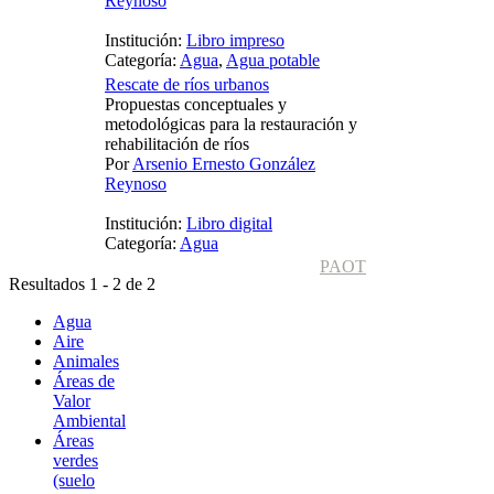
Reynoso
Institución:
Libro impreso
Categoría:
Agua
,
Agua potable
Rescate de ríos urbanos
Propuestas conceptuales y
metodológicas para la restauración y
rehabilitación de ríos
Por
Arsenio Ernesto González
Reynoso
Institución:
Libro digital
Categoría:
Agua
PAOT
Resultados 1 - 2 de 2
Agua
Aire
Animales
Áreas de
Valor
Ambiental
Áreas
verdes
(suelo