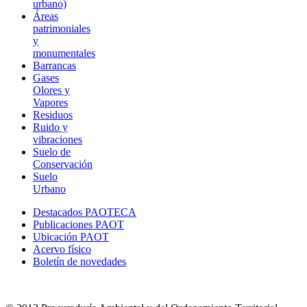
urbano)
Áreas
patrimoniales
y
monumentales
Barrancas
Gases
Olores y
Vapores
Residuos
Ruido y
vibraciones
Suelo de
Conservación
Suelo
Urbano
Destacados PAOTECA
Publicaciones PAOT
Ubicación PAOT
Acervo físico
Boletín de novedades