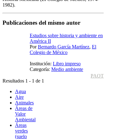
1982).
Publicaciones del mismo autor
Estudios sobre historia y ambiente en
América II
Por
Bernardo García Martínez
,
El
Colegio de México
Institución:
Libro impreso
Categoría:
Medio ambiente
PAOT
Resultados 1 - 1 de 1
Agua
Aire
Animales
Áreas de
Valor
Ambiental
Áreas
verdes
(suelo