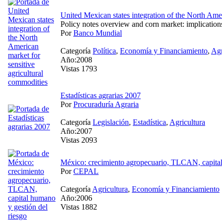
United Mexican states integration of the North Amer
Policy notes overview and corn market: implicatio
Por
Banco Mundial
Categoría
Política
,
Economía y Financiamiento
,
Agr
Año:2008
Vistas 1793
Estadísticas agrarias 2007
Por
Procuraduría Agraria
Categoría
Legislación
,
Estadística
,
Agricultura
Año:2007
Vistas 2093
México: crecimiento agropecuario, TLCAN, capital
Por
CEPAL
Categoría
Agricultura
,
Economía y Financiamiento
Año:2006
Vistas 1882