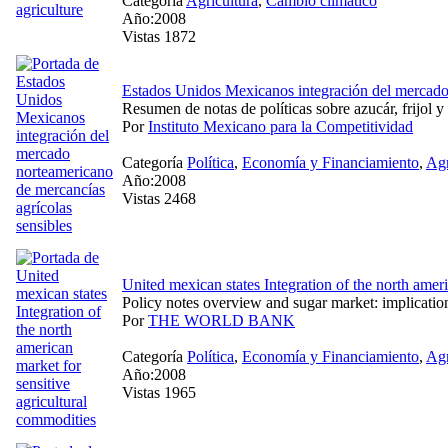
Categoría
Agricultura
,
Cambio climático
Año:2008
Vistas 1872
Estados Unidos Mexicanos integración del mercado 
Resumen de notas de políticas sobre azucár, frijol y
Por
Instituto Mexicano para la Competitividad
Categoría
Política
,
Economía y Financiamiento
,
Agr
Año:2008
Vistas 2468
United mexican states Integration of the north amer
Policy notes overview and sugar market: implicati
Por
THE WORLD BANK
Categoría
Política
,
Economía y Financiamiento
,
Agr
Año:2008
Vistas 1965