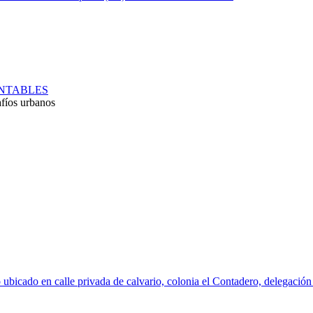
ENTABLES
afíos urbanos
 ubicado en calle privada de calvario, colonia el Contadero, delegació