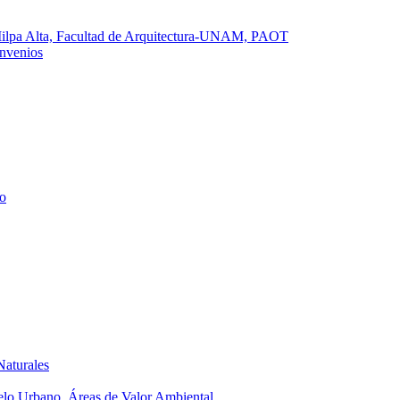
Milpa Alta, Facultad de Arquitectura-UNAM, PAOT
nvenios
o
Naturales
elo Urbano
,
Áreas de Valor Ambiental