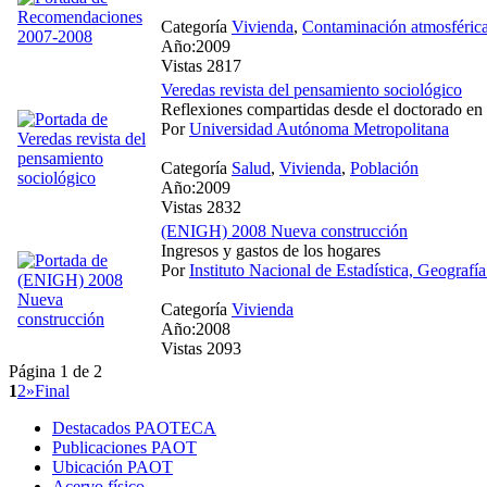
Categoría
Vivienda
,
Contaminación atmosféric
Año:2009
Vistas 2817
Veredas revista del pensamiento sociológico
Reflexiones compartidas desde el doctorado en 
Por
Universidad Autónoma Metropolitana
Categoría
Salud
,
Vivienda
,
Población
Año:2009
Vistas 2832
(ENIGH) 2008 Nueva construcción
Ingresos y gastos de los hogares
Por
Instituto Nacional de Estadística, Geografía
Categoría
Vivienda
Año:2008
Vistas 2093
Página 1 de 2
1
2
»
Final
Destacados PAOTECA
Publicaciones PAOT
Ubicación PAOT
Acervo físico