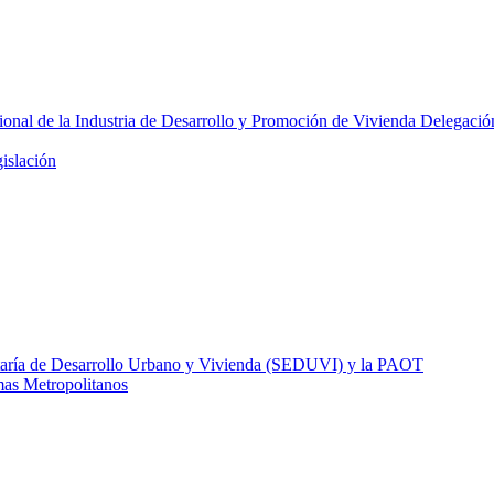
onal de la Industria de Desarrollo y Promoción de Vivienda Delegació
islación
etaría de Desarrollo Urbano y Vivienda (SEDUVI) y la PAOT
as Metropolitanos