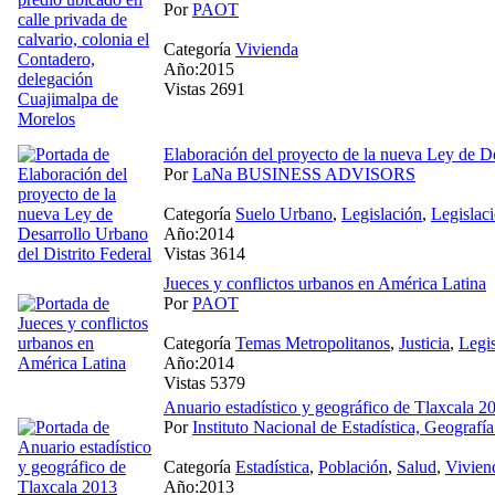
Por
PAOT
Categoría
Vivienda
Año:2015
Vistas 2691
Elaboración del proyecto de la nueva Ley de De
Por
LaNa BUSINESS ADVISORS
Categoría
Suelo Urbano
,
Legislación
,
Legislac
Año:2014
Vistas 3614
Jueces y conflictos urbanos en América Latina
Por
PAOT
Categoría
Temas Metropolitanos
,
Justicia
,
Legis
Año:2014
Vistas 5379
Anuario estadístico y geográfico de Tlaxcala 2
Por
Instituto Nacional de Estadística, Geografía
Categoría
Estadística
,
Población
,
Salud
,
Vivien
Año:2013