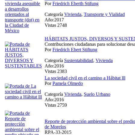
Por
Friedrich Eberth Stifung
Categoría
Vivienda
,
Transporte y Vialidad
Año:2017
Vistas 2748
HÁBITATS JUSTOS, DIVERSOS Y SUST
Contribuciones ciudadanas para solucionar des
Por
Friedrich Ebert Stiftung
Categoría
Sustentabilidad
,
Vivienda
Año:2016
Vistas 2383
La sociedad civil en el camino a Hábitat lll
Por
Pamela Olmedo
Categoría
Vivienda
,
Suelo Urbano
Año:2016
Vistas 2759
Reporte de protección ambiental sobre el predio
de Morelos
RPA-33-2015