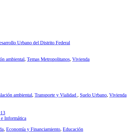
sarrollo Urbano del Distrito Federal
ión ambiental
,
Temas Metropolitanos
,
Vivienda
lación ambiental
,
Transporte y Vialidad
,
Suelo Urbano
,
Vivienda
013
 e Informática
da
,
Economía y Financiamiento
,
Educación