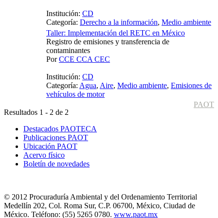
Institución:
CD
Categoría:
Derecho a la información
,
Medio ambiente
Taller: Implementación del RETC en México
Registro de emisiones y transferencia de
contaminantes
Por
CCE CCA CEC
Institución:
CD
Categoría:
Agua
,
Aire
,
Medio ambiente
,
Emisiones de
vehículos de motor
PAOT
Resultados 1 - 2 de 2
Destacados PAOTECA
Publicaciones PAOT
Ubicación PAOT
Acervo físico
Boletín de novedades
© 2012 Procuraduría Ambiental y del Ordenamiento Territorial
Medellín 202, Col. Roma Sur, C.P. 06700, México, Ciudad de
México. Teléfono: (55) 5265 0780.
www.paot.mx