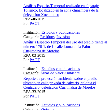
Análisis Espacio-Temporal realizado en el paraje
Toltenco, localizado en la zona chinampera de la
delegación Xochimilco
RPA-40-2015
Por
PAOT
Institución:
Estudios y publicaciones
Categoría:
Residuos
,
Invasión
Análisis Espacio-Temporal del uso del predio frente al
número 170-1, de la calle Loma de la Palma,
Cuajimalpa de Morelos
RPA-03-2015
Por
PAOT
Institución:
Estudios y publicaciones
Categoría:
Áreas de Valor Ambiental
Reporte de protección ambiental sobre el predio
ubicado en calle privada de calvario, colonia el
Contadero, delegación Cuajimalpa de Morelos
RPA-33-2015
Por
PAOT
Institución:
Estudios y publicaciones
Categoría:
Vivienda