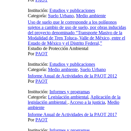
Institución:
Estudios y publicaciones
Categoría:
Suelo Urbano
,
Medio ambiente
Uso de suelo que le corresponde a los polígonos
sujetos a cambio de uso de suelo, por obras inducidas
del proyecto denominado “Transporte Masivo de la
Modalidad de Tren Toluca- Valle de México, entre el
Estado de México y el Distrito Federal,”
Estudio de Protección Ambiental
Por
PAOT
Institución:
Estudios y publicaciones
Categoría:
Medio ambiente
,
Suelo Urbano
Informe Anual de Actividades de la PAOT 2012
Por
PAOT
Institución:
Informes y programas
Categoría:
Legislación ambiental
,
Aplicación de la
legislación ambiental
,
Acceso a la justicia
,
Medio
ambiente
Informe Anual de Actividades de la PAOT 2017
Por
PAOT
Institución:
Informes y programas