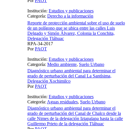
Por
PAOT
Institución:
Estudios y publicaciones
Categoría:
Derecho a la información
Reporte de protección ambiental sobre el uso de suelo
de un polígono que se ubica entre las calles Luis
Delgado y Simón Álvarez, Colonia la Conchita,
Delegación Tláhuac
RPA-34-2017
Por
PAOT
Institución:
Estudios y publicaciones
Categoría:
Medio ambiente
,
Suelo Urbano
Diagnóstico urbano ambiental para determinar el
grado de perturbación del Canal La Santísima,
Delegación Xochimilco
Por
PAOT
Institución:
Estudios y publicaciones
Categoría:
Aguas residuales
,
Suelo Urbano
Diagnóstico urbano ambiental para determinar el
grado de perturbación del Canal de Chalco desde la
calle Nimes de la delegación Iztapalapa hasta la calle
Guillermo Prieto de la delegación Tláhuac
Por
PAOT