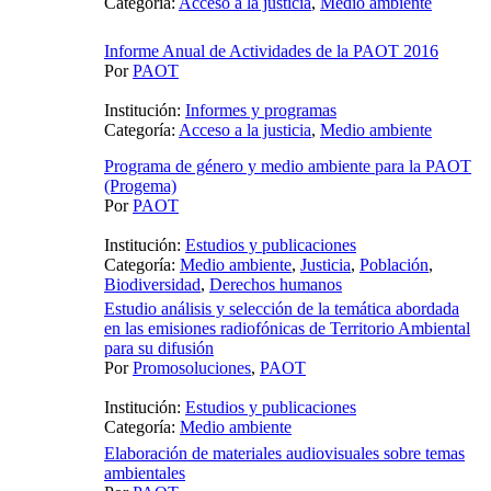
Categoría:
Acceso a la justicia
,
Medio ambiente
Informe Anual de Actividades de la PAOT 2016
Por
PAOT
Institución:
Informes y programas
Categoría:
Acceso a la justicia
,
Medio ambiente
Programa de género y medio ambiente para la PAOT
(Progema)
Por
PAOT
Institución:
Estudios y publicaciones
Categoría:
Medio ambiente
,
Justicia
,
Población
,
Biodiversidad
,
Derechos humanos
Estudio análisis y selección de la temática abordada
en las emisiones radiofónicas de Territorio Ambiental
para su difusión
Por
Promosoluciones
,
PAOT
Institución:
Estudios y publicaciones
Categoría:
Medio ambiente
Elaboración de materiales audiovisuales sobre temas
ambientales