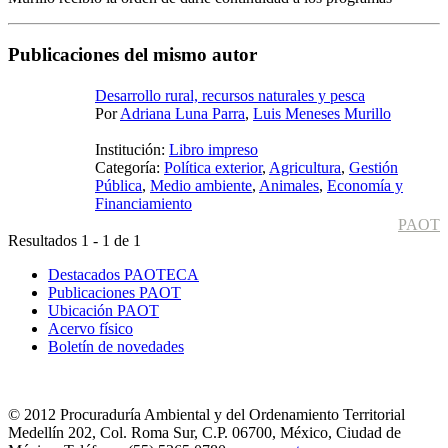
Publicaciones del mismo autor
Desarrollo rural, recursos naturales y pesca
Por
Adriana Luna Parra
,
Luis Meneses Murillo
Institución:
Libro impreso
Categoría:
Política exterior
,
Agricultura
,
Gestión
Pública
,
Medio ambiente
,
Animales
,
Economía y
Financiamiento
PAOT
Resultados 1 - 1 de 1
Destacados PAOTECA
Publicaciones PAOT
Ubicación PAOT
Acervo físico
Boletín de novedades
© 2012 Procuraduría Ambiental y del Ordenamiento Territorial
Medellín 202, Col. Roma Sur, C.P. 06700, México, Ciudad de