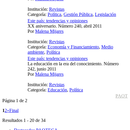
Institución:
Revistas
Categoría:
Política
,
Gestión Pública
,
Legislación
Este país: tendencias y opiniones
XX aniversario. Número 240, abril 2011
Por
Malena Mijares
Institución:
Revistas
Categoría:
Economía y Financiamiento
,
Medio
ambiente
,
Política
Este país: tendencias y opiniones
La educación en la era del conocimiento. Número
242, junio 2011
Por
Malena Mijares
Institución:
Revistas
Categoría:
Educación
,
Política
PAOT
Página 1 de 2
1
2
»
Final
Resultados 1 - 20 de 34