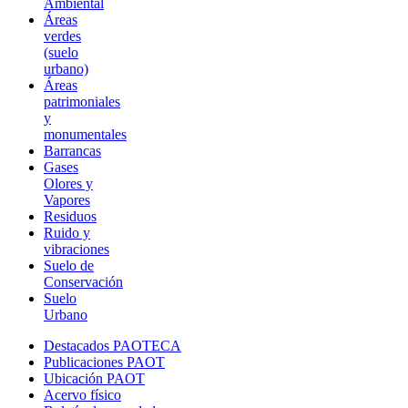
Ambiental
Áreas
verdes
(suelo
urbano)
Áreas
patrimoniales
y
monumentales
Barrancas
Gases
Olores y
Vapores
Residuos
Ruido y
vibraciones
Suelo de
Conservación
Suelo
Urbano
Destacados PAOTECA
Publicaciones PAOT
Ubicación PAOT
Acervo físico