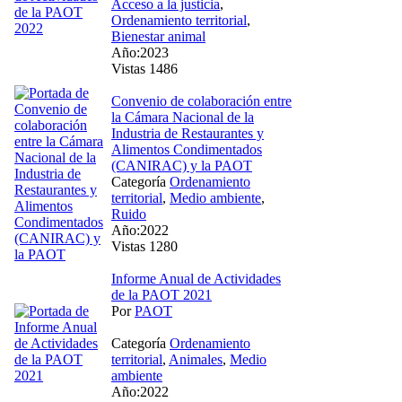
Acceso a la justicia
,
Ordenamiento territorial
,
Bienestar animal
Año:2023
Vistas 1486
Convenio de colaboración entre
la Cámara Nacional de la
Industria de Restaurantes y
Alimentos Condimentados
(CANIRAC) y la PAOT
Categoría
Ordenamiento
territorial
,
Medio ambiente
,
Ruido
Año:2022
Vistas 1280
Informe Anual de Actividades
de la PAOT 2021
Por
PAOT
Categoría
Ordenamiento
territorial
,
Animales
,
Medio
ambiente
Año:2022