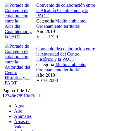
Convenio de colaboración entre
la Alcaldía Cuauhtémoc y la
PAOT
Categoría
Medio ambiente
,
Ordenamiento territorial
Año:2019
Vistas 1729
Convenio de colaboración entre
la Autoridad del Centro
Histórico y la PAOT
Categoría
Medio ambiente
,
Ordenamiento territorial
Año:2019
Vistas 2063
Página 1 de 17
1
2
3
4
5
6
7
8
9
10
»
Final
Agua
Aire
Animales
Áreas de
Valor