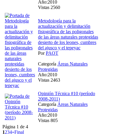
Año:2010
Vistas 2560
Metodología para la
actualización y delimitación
fisiográfica de las poligonales
de las áreas naturales protegidas
desierto de los leones, cumbres
del ajusco y el tepeyac
Por
PAOT
Categoría
Áreas Naturales
Protegidas
Año:2010
Vistas 2463
Opinión Técnica #10 (período
2008-2011)
Categoría
Áreas Naturales
Protegidas
Año:2010
Vistas 805
Página 1 de 4
1
2
3
4
»
Final