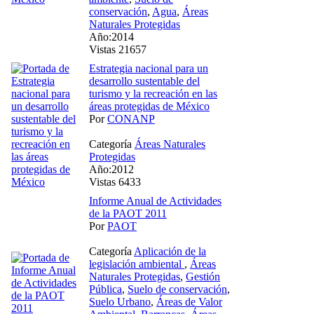
conservación
,
Agua
,
Áreas
Naturales Protegidas
Año:2014
Vistas 21657
Estrategia nacional para un
desarrollo sustentable del
turismo y la recreación en las
áreas protegidas de México
Por
CONANP
Categoría
Áreas Naturales
Protegidas
Año:2012
Vistas 6433
Informe Anual de Actividades
de la PAOT 2011
Por
PAOT
Categoría
Aplicación de la
legislación ambiental
,
Áreas
Naturales Protegidas
,
Gestión
Pública
,
Suelo de conservación
,
Suelo Urbano
,
Áreas de Valor