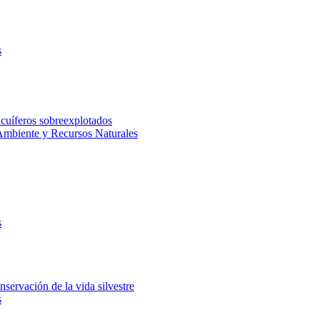
s
acuíferos sobreexplotados
Ambiente y Recursos Naturales
s
servación de la vida silvestre
s