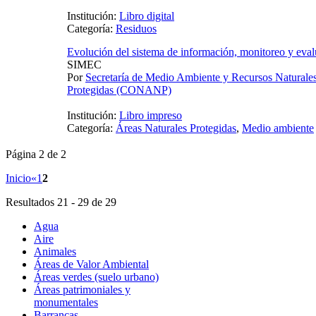
Institución:
Libro digital
Categoría:
Residuos
Evolución del sistema de información, monitoreo y eval
SIMEC
Por
Secretaría de Medio Ambiente y Recursos Naturale
Protegidas (CONANP)
Institución:
Libro impreso
Categoría:
Áreas Naturales Protegidas
,
Medio ambiente
Página 2 de 2
Inicio
«
1
2
Resultados 21 - 29 de 29
Agua
Aire
Animales
Áreas de Valor Ambiental
Áreas verdes (suelo urbano)
Áreas patrimoniales y
monumentales
Barrancas