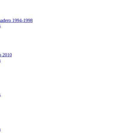
rnadero 1994-1998
s
o 2010
s
s
s