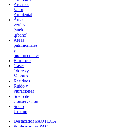
Áreas de
Valor
Ambiental
Áreas
verdes
(suelo
urbano)
Áreas
patrimoniales
y
monumentales
Barrancas
Gases
Olores y
Vapores
Residuos
Ruido y
vibraciones
Suelo de
Conservación
Suelo
Urbano
Destacados PAOTECA
Publicaciones PAOT