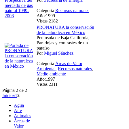
Por
Secretaría de Energía
Categoría
Recursos naturales
Año:1999
Vistas 2182
PRONATURA la conservación
de la naturaleza en México
Península de Baja California,
Paradojas y contrastes de un
paraíso
Por
Miguel Sánchez
Categoría
Áreas de Valor
Ambiental
,
Recursos naturales
,
Medio ambiente
Año:1997
Vistas 2311
Página 2 de 2
Inicio
«
1
2
Agua
Aire
Animales
Áreas de
Valor