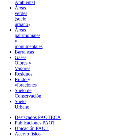
Ambiental
Áreas
verdes
(suelo
urbano)
Áreas
patrimoniales
y
monumentales
Barrancas
Gases
Olores y
Vapores
Residuos
Ruido y
vibraciones
Suelo de
Conservación
Suelo
Urbano
Destacados PAOTECA
Publicaciones PAOT
Ubicación PAOT
Acervo físico