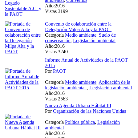
ambiental
,
Convenios
Año:2016
Vistas 3199
Convenio de colaboración entre la
Delegación Milpa Alta y la PAOT
Categoría
Medio ambiente
,
Suelo de
conservación
,
Legislación ambiental
Año:2016
Vistas 3240
Informe Anual de Actividades de la PAOT
2015
Por
PAOT
Categoría
Medio ambiente
,
Aplicación de la
legislación ambiental
,
Legislación ambiental
Año:2016
Vistas 2563
Nueva Agenda Urbana Hábitat III
Por
Organización de las Naciones Unidas
Categoría
Política pública
,
Legislación
ambiental
Año:2016