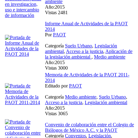
ambiente
Año:2015
Vistas 2481
Informe Anual de Actividades de la PAOT
2014
Por
PAOT
Categoría
Suelo Urbano
,
Legislación
ambiental
,
Acceso a la justicia
,
Aplicación de
la legislación ambiental
,
Medio ambiente
Año:2015
Vistas 3000
Memoria de Actividades de la PAOT 2011-
2014
Editado por
PAOT
Categoría
Medio ambiente
,
Suelo Urbano
,
Acceso a la justicia
,
Legislación ambiental
Año:2015
Vistas 3065
Convenio de colaboración entre el Colegio de
Biólogos de México A.C. y la PAOT
Categoría
Convenios
,
Legislación
,