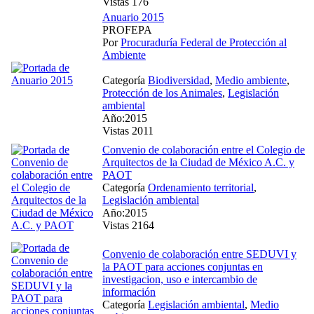
Vistas 176
Anuario 2015
PROFEPA
Por
Procuraduría Federal de Protección al
Ambiente
Categoría
Biodiversidad
,
Medio ambiente
,
Protección de los Animales
,
Legislación
ambiental
Año:2015
Vistas 2011
Convenio de colaboración entre el Colegio de
Arquitectos de la Ciudad de México A.C. y
PAOT
Categoría
Ordenamiento territorial
,
Legislación ambiental
Año:2015
Vistas 2164
Convenio de colaboración entre SEDUVI y
la PAOT para acciones conjuntas en
investigacion, uso e intercambio de
información
Categoría
Legislación ambiental
,
Medio