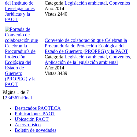
Categoría
Legislación ambiental
,
Convenios
Año:2014
Vistas 2440
Convenio de colaboración que Celebran la
Procuraduría de Protección Ecológica del
Estado de Guerrero (PROPEG) y la PAOT
Categoría
Legislación ambiental
,
Convenios
,
Aplicación de la legislación ambiental
Año:2014
Vistas 3439
Página 1 de 7
1
2
3
4
5
6
7
»
Final
Destacados PAOTECA
Publicaciones PAOT
Ubicación PAOT
Acervo físico
Boletín de novedades