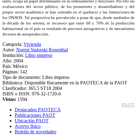
tanto, ocupa un papel determinante en su ordenamiento y funciones. Por ello las
evaluaciones del sector público, de los promotores y desarrolladores y del
propio sector académico se han centrado en el quehacer y las limitaciones de
los ONAVIS. Tal perspectiva ha prevalecido a pesar de que, desde mediados de
la década de los setenta, se reconoce que entre 60 y 70% de la producción
habitacional en el país es resultado de procesos autogestivos y de mecanismos
diversos de autoproducción.
Categoría:
Vivienda
Autor:
Noemí Stalorski Rosenthal
Institución:
Libro impreso
Año:
2004
País:
México
Páginas:
142
Tipo de documento:
Libro impreso
Biblioteca:
Disponible físicamente en la PAOTECA de la PAOT
Clasificador:
365.5 ST18 2004
ISBN o ISSN:
970-32-1720-6
Vistas:
1594
PAOT
Destacados PAOTECA
Publicaciones PAOT
Ubicación PAOT
Acervo físico
Boletín de novedades