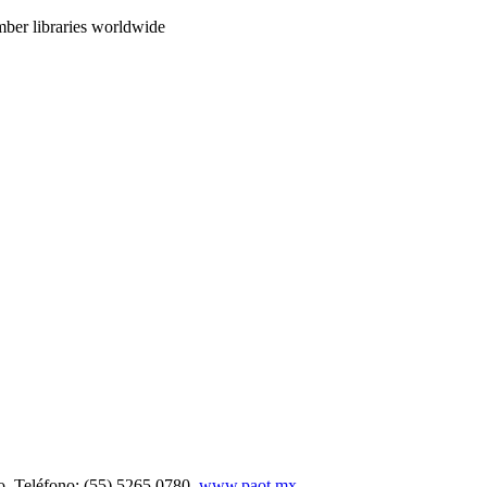
mber libraries worldwide
o. Teléfono: (55) 5265 0780.
www.paot.mx