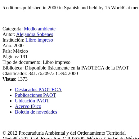
5 editions published in 2000 in Spanish and held by 15 WorldCat me
Categoría:
Medio ambiente
Autor:
Alejandra Sobenes
Institución:
Libro impreso
Año:
2000
País:
México
Páginas:
191
Tipo de documento:
Libro impreso
Biblioteca:
Disponible físicamente en la PAOTECA de la PAOT
Clasificador:
341.7620972 C394 2000
Vistas:
1373
Destacados PAOTECA
Publicaciones PAOT
Ubicación PAOT
Acervo físico
Boletín de novedades
© 2012 Procuraduría Ambiental y del Ordenamiento Territorial
Medellín 202, Col. Roma Sur, C.P. 06700, México, Ciudad de Méxic