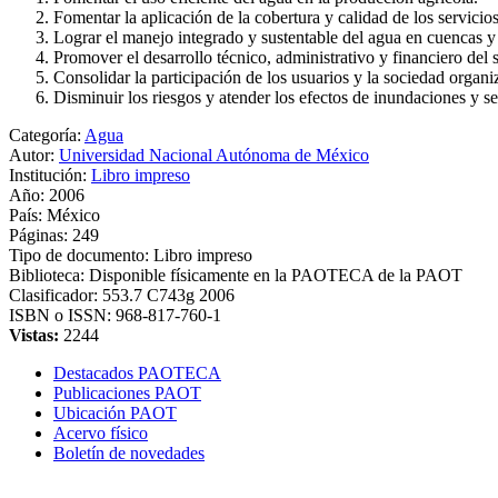
Fomentar la aplicación de la cobertura y calidad de los servicio
Lograr el manejo integrado y sustentable del agua en cuencas y 
Promover el desarrollo técnico, administrativo y financiero del s
Consolidar la participación de los usuarios y la sociedad organ
Disminuir los riesgos y atender los efectos de inundaciones y se
Categoría:
Agua
Autor:
Universidad Nacional Autónoma de México
Institución:
Libro impreso
Año:
2006
País:
México
Páginas:
249
Tipo de documento:
Libro impreso
Biblioteca:
Disponible físicamente en la PAOTECA de la PAOT
Clasificador:
553.7 C743g 2006
ISBN o ISSN:
968-817-760-1
Vistas:
2244
Destacados PAOTECA
Publicaciones PAOT
Ubicación PAOT
Acervo físico
Boletín de novedades