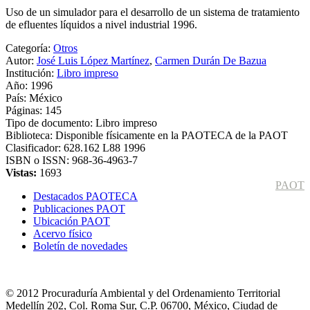
Uso de un simulador para el desarrollo de un sistema de tratamiento
de efluentes líquidos a nivel industrial 1996.
Categoría:
Otros
Autor:
José Luis López Martínez
,
Carmen Durán De Bazua
Institución:
Libro impreso
Año:
1996
País:
México
Páginas:
145
Tipo de documento:
Libro impreso
Biblioteca:
Disponible físicamente en la PAOTECA de la PAOT
Clasificador:
628.162 L88 1996
ISBN o ISSN:
968-36-4963-7
Vistas:
1693
PAOT
Destacados PAOTECA
Publicaciones PAOT
Ubicación PAOT
Acervo físico
Boletín de novedades
© 2012 Procuraduría Ambiental y del Ordenamiento Territorial
Medellín 202, Col. Roma Sur, C.P. 06700, México, Ciudad de