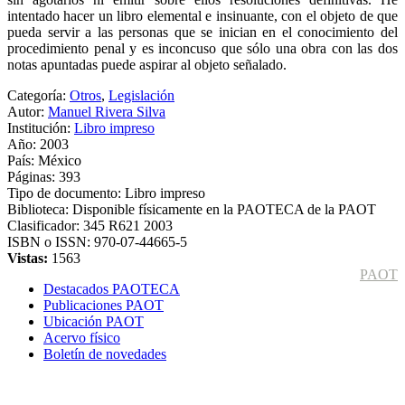
intentado hacer un libro elemental e insinuante, con el objeto de que
pueda servir a las personas que se inician en el conocimiento del
procedimiento penal y es inconcuso que sólo una obra con las dos
notas apuntadas puede aspirar al objeto señalado.
Categoría:
Otros
,
Legislación
Autor:
Manuel Rivera Silva
Institución:
Libro impreso
Año:
2003
País:
México
Páginas:
393
Tipo de documento:
Libro impreso
Biblioteca:
Disponible físicamente en la PAOTECA de la PAOT
Clasificador:
345 R621 2003
ISBN o ISSN:
970-07-44665-5
Vistas:
1563
PAOT
Destacados PAOTECA
Publicaciones PAOT
Ubicación PAOT
Acervo físico
Boletín de novedades