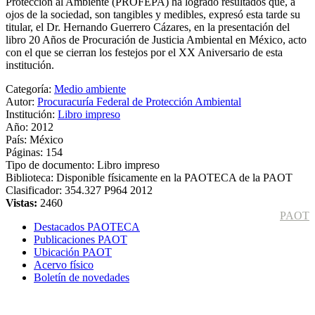
Protección al Ambiente (PROFEPA) ha logrado resultados que, a
ojos de la sociedad, son tangibles y medibles, expresó esta tarde su
titular, el Dr. Hernando Guerrero Cázares, en la presentación del
libro 20 Años de Procuración de Justicia Ambiental en México, acto
con el que se cierran los festejos por el XX Aniversario de esta
institución.
Categoría:
Medio ambiente
Autor:
Procuracuría Federal de Protección Ambiental
Institución:
Libro impreso
Año:
2012
País:
México
Páginas:
154
Tipo de documento:
Libro impreso
Biblioteca:
Disponible físicamente en la PAOTECA de la PAOT
Clasificador:
354.327 P964 2012
Vistas:
2460
PAOT
Destacados PAOTECA
Publicaciones PAOT
Ubicación PAOT
Acervo físico
Boletín de novedades