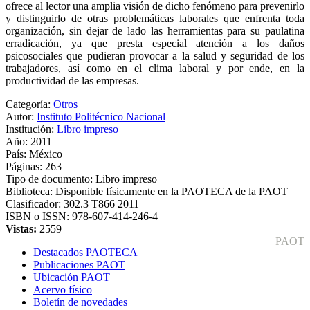
ofrece al lector una amplia visión de dicho fenómeno para prevenirlo
y distinguirlo de otras problemáticas laborales que enfrenta toda
organización, sin dejar de lado las herramientas para su paulatina
erradicación, ya que presta especial atención a los daños
psicosociales que pudieran provocar a la salud y seguridad de los
trabajadores, así como en el clima laboral y por ende, en la
productividad de las empresas.
Categoría:
Otros
Autor:
Instituto Politécnico Nacional
Institución:
Libro impreso
Año:
2011
País:
México
Páginas:
263
Tipo de documento:
Libro impreso
Biblioteca:
Disponible físicamente en la PAOTECA de la PAOT
Clasificador:
302.3 T866 2011
ISBN o ISSN:
978-607-414-246-4
Vistas:
2559
PAOT
Destacados PAOTECA
Publicaciones PAOT
Ubicación PAOT
Acervo físico
Boletín de novedades