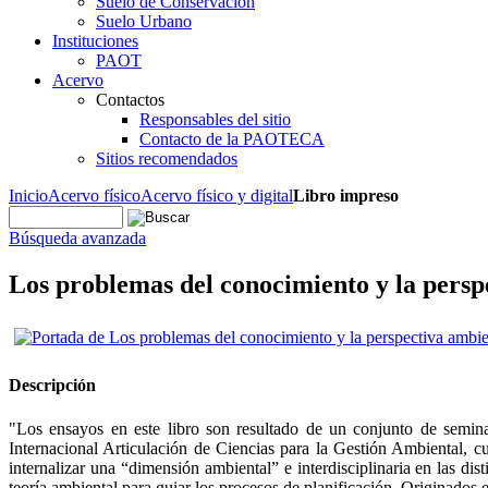
Suelo de Conservación
Suelo Urbano
Instituciones
PAOT
Acervo
Contactos
Responsables del sitio
Contacto de la PAOTECA
Sitios recomendados
Inicio
Acervo físico
Acervo físico y digital
Libro impreso
Búsqueda avanzada
Los problemas del conocimiento y la persp
Descripción
"Los ensayos en este libro son resultado de un conjunto de semina
Internacional Articulación de Ciencias para la Gestión Ambiental, cu
internalizar una “dimensión ambiental” e interdisciplinaria en las dis
teoría ambiental para guiar los procesos de planificación. Originados e