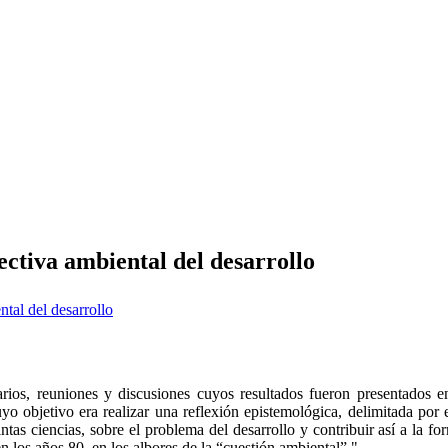
ectiva ambiental del desarrollo
rios, reuniones y discusiones cuyos resultados fueron presentados e
yo objetivo era realizar una reflexión epistemológica, delimitada por 
tintas ciencias, sobre el problema del desarrollo y contribuir así a la f
n los años 80, en los albores de la “cuestión ambiental”."